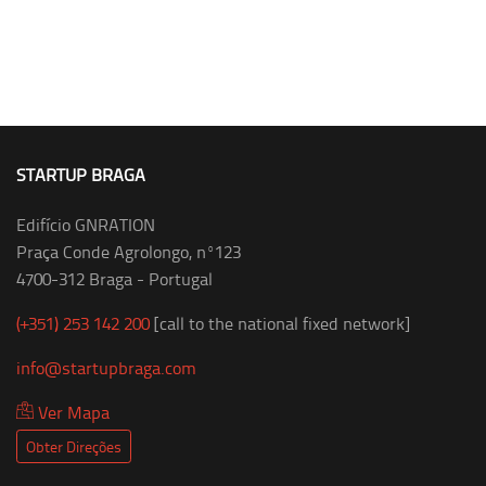
STARTUP BRAGA
Edifício GNRATION
Praça Conde Agrolongo, nº123
4700-312 Braga - Portugal
(+351) 253 142 200
[call to the national fixed network]
info@startupbraga.com
Ver Mapa
Obter Direções