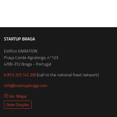
STARTUP BRAGA
Edifício GNRATION
Praça Conde Agrolongo, nº123
4700-312 Braga - Portugal
(+351) 253 142 200
[call to the national fixed network]
info@startupbraga.com
Ver Mapa
Obter Direções