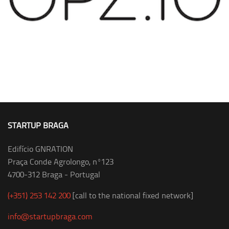
STARTUP BRAGA
Edifício GNRATION
Praça Conde Agrolongo, nº123
4700-312 Braga - Portugal
(+351) 253 142 200
[call to the national fixed network]
info@startupbraga.com