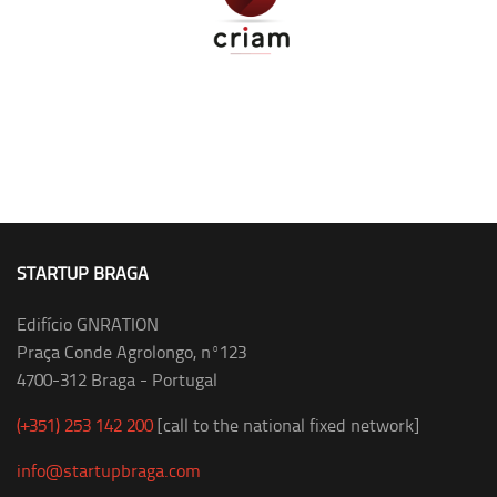
STARTUP BRAGA
Edifício GNRATION
Praça Conde Agrolongo, nº123
4700-312 Braga - Portugal
(+351) 253 142 200
[call to the national fixed network]
info@startupbraga.com