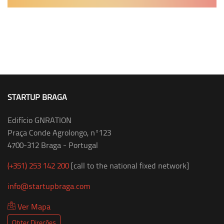
STARTUP BRAGA
Edifício GNRATION
Praça Conde Agrolongo, nº123
4700-312 Braga - Portugal
(+351) 253 142 200
[call to the national fixed network]
info@startupbraga.com
Ver Mapa
Obter Direções