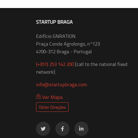
STARTUP BRAGA
Edifício GNRATION
Praça Conde Agrolongo, nº123
4700-312 Braga - Portugal
(+351) 253 142 200
[call to the national fixed
network]
info@startupbraga.com
Ver Mapa
Obter Direções