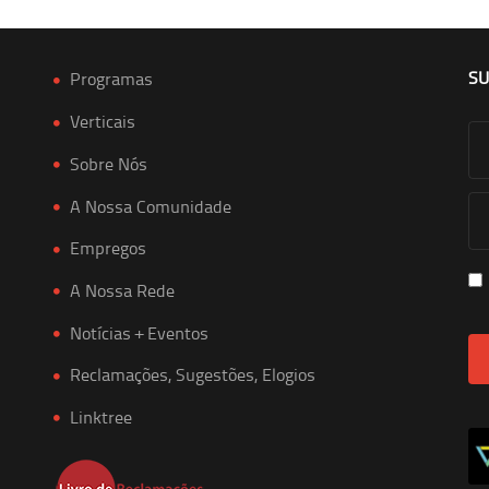
SU
Programas
Verticais
Sobre Nós
A Nossa Comunidade
Empregos
A Nossa Rede
Notícias + Eventos
Reclamações, Sugestões, Elogios
Linktree