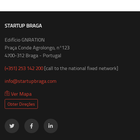
STARTUP BRAGA
Edifício GNRATION
Praça Conde Agrolongo, nº123
4700-312 Braga - Portugal
(+351) 253 142 200
[call to the national fixed network]
info@startupbraga.com
Ver Mapa
Obter Direções