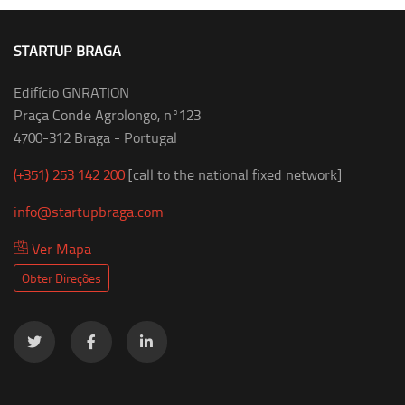
STARTUP BRAGA
Edifício GNRATION
Praça Conde Agrolongo, nº123
4700-312 Braga - Portugal
(+351) 253 142 200
[call to the national fixed network]
info@startupbraga.com
Ver Mapa
Obter Direções