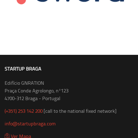
STARTUP BRAGA
Edifício GNRATION
Praça Conde Agrolongo, nº123
4700-312 Braga - Portugal
(+351) 253 142 200
[call to the national fixed network]
info@startupbraga.com
Ver Mapa