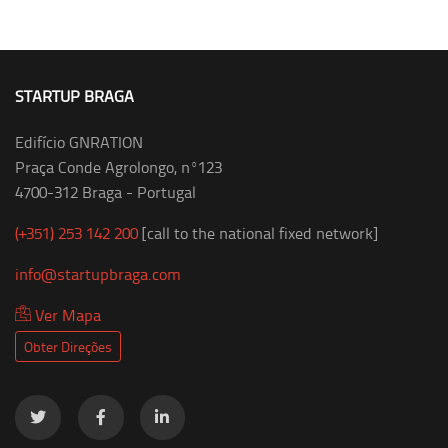
STARTUP BRAGA
Edifício GNRATION
Praça Conde Agrolongo, nº123
4700-312 Braga - Portugal
(+351) 253 142 200
[call to the national fixed network]
info@startupbraga.com
Ver Mapa
Obter Direções