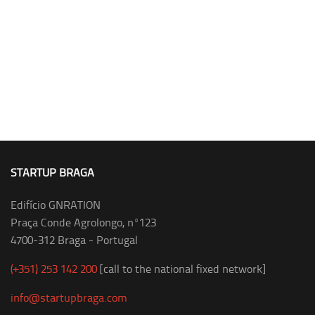
STARTUP BRAGA
Edifício GNRATION
Praça Conde Agrolongo, nº123
4700-312 Braga - Portugal
(+351) 253 142 200
[call to the national fixed network]
info@startupbraga.com