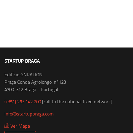
STARTUP BRAGA
Edifício GNRATION
Praça Conde Agrolongo, nº123
4700-312 Braga - Portugal
(+351) 253 142 200
[call to the national fixed network]
info@startupbraga.com
Ver Mapa