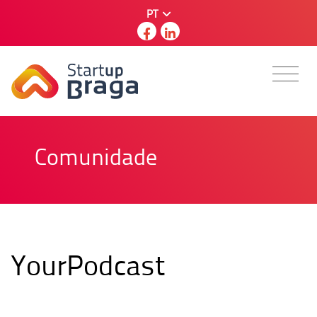
PT
Comunidade
YourPodcast