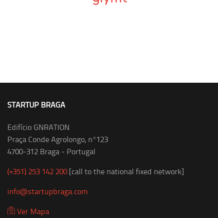
STARTUP BRAGA
Edifício GNRATION
Praça Conde Agrolongo, nº123
4700-312 Braga - Portugal
(+351) 253 142 200
[call to the national fixed network]
info@startupbraga.com
Ver Mapa