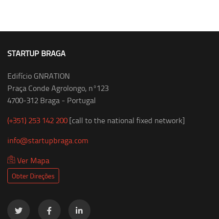
STARTUP BRAGA
Edifício GNRATION
Praça Conde Agrolongo, nº123
4700-312 Braga - Portugal
(+351) 253 142 200
[call to the national fixed network]
info@startupbraga.com
Ver Mapa
Obter Direções