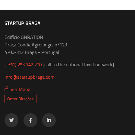
STARTUP BRAGA
Edifício GNRATION
Praça Conde Agrolongo, nº123
4700-312 Braga - Portugal
(+351) 253 142 200
[call to the national fixed network]
info@startupbraga.com
Ver Mapa
Obter Direções